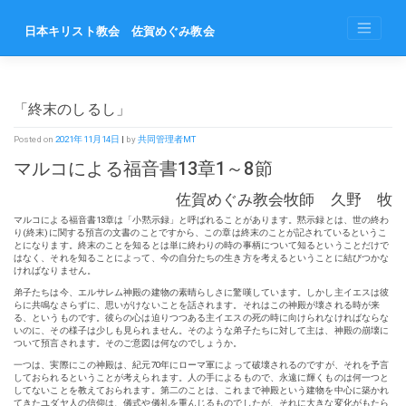
Skip
to
日本キリスト教会 佐賀めぐみ教会
content
「終末のしるし」
Posted on
2021年11月14日
|
by
共同管理者MT
マルコによる福音書13章1～8節
佐賀めぐみ教会牧師 久野 牧
マルコによる福音書13章は「小黙示録」と呼ばれることがあります。黙示録とは、世の終わ
り(終末)に関する預言の文書のことですから、この章は終末のことが記されているというこ
とになります。終末のことを知るとは単に終わりの時の事柄について知るということだけで
はなく、それを知ることによって、今の自分たちの生き方を考えるということに結びつかな
ければなりません。
弟子たちは今、エルサレム神殿の建物の素晴らしさに驚嘆しています。しかし主イエスは彼
らに共鳴なさらずに、思いがけないことを話されます。それはこの神殿が壊される時が来
る、というものです。彼らの心は迫りつつある主イエスの死の時に向けられなければならな
いのに、その様子は少しも見られません。そのような弟子たちに対して主は、神殿の崩壊に
ついて預言されます。そのご意図は何なのでしょうか。
一つは、実際にこの神殿は、紀元70年にローマ軍によって破壊されるのですが、それを予言
しておられるということが考えられます。人の手によるもので、永遠に輝くものは何一つと
してないことを教えておられます。第二のことは、これまで神殿という建物を中心に築かれ
てきたユダヤ人の信仰は、儀式や儀礼を重んじるものでしたが、それに大きな変化がもたら