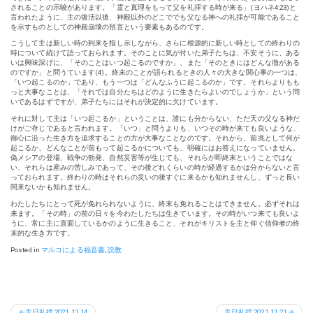
されることの示唆があります。「霊と真理をもって父を礼拝する時が来る」(ヨハネ4:23)と
言われたように、主の復活以後、神殿以外のどこででも父なる神への礼拝が可能であること
を示すものとしての神殿崩壊の預言という要素もあるのです。
こうして主は新しい時の到来を指し示しながら、さらに根源的に新しい時としての終わりの
時について続けて語っておられます。そのことに気が付いた弟子たちは、不安そうに、ある
いは興味深げに、「そのことはいつ起こるのですか」、また「そのときにはどんな徴がある
のですか」と問うています(4)。終末のことが語られるときの人々の大きな関心事の一つは、
「いつ起こるのか」であり、もう一つは「どんなふうに起こるのか」です。それらよりもも
っと大事なことは、「それでは自分たちはどのように生きたらよいのでしょうか」という問
いであるはずですが、弟子たちにはそれが決定的に欠けています。
それに対して主は「いつ起こるか」ということは、誰にも分からない、ただ天の父なる神だ
けがご存じであると言われます。「いつ」と問うよりも、いつその時が来ても良いような、
御心に沿った生き方を追求することの方が大事なことなのです。それから、前兆として何が
起こるか、どんなことが前もって起こるかについても、明確にはお答えになっていません。
偽メシアの登場、戦争の勃発、自然災害等が生じても、それらが即終末ということではな
い、それらは産みの苦しみであって、その後どれくらいの時が経過するかは分からないと言
っておられます。終わりの時はそれらの災いの後すぐに来るかも知れませんし、ずっと長い
間来ないかも知れません。
わたしたちにとって死が免れられないように、終末も免れることはできません。必ずそれは
来ます。「その時」の前の日々を今わたしたちは生きています。その時がいつ来ても良いよ
うに、常に主に直面しているかのように生きること、それがキリストを主と仰ぐ信仰者の終
末的な生き方です。
Posted in
マルコによる福音書
,
説教
投
主日礼拝 2021.11.14
主日礼拝 2021.11.21