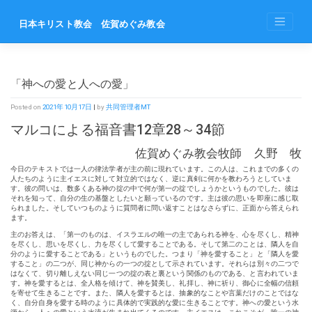
Skip
to
日本キリスト教会 佐賀めぐみ教会
content
「神への愛と人への愛」
Posted on
2021年10月17日
|
by
共同管理者MT
マルコによる福音書12章28～34節
佐賀めぐみ教会牧師 久野 牧
今日のテキストでは一人の律法学者が主の前に現れています。この人は、これまでの多くの
人たちのように主イエスに対して対立的ではなく、逆に真剣に何かを教わろうとしていま
す。彼の問いは、数多くある神の掟の中で何が第一の掟でしょうかというものでした。彼は
それを知って、自分の生の基盤としたいと願っているのです。主は彼の思いを即座に感じ取
られました。そしていつものように質問者に問い返すことはなさらずに、正面から答えられ
ます。
主のお答えは、「第一のものは、イスラエルの唯一の主であられる神を、心を尽くし、精神
を尽くし、思いを尽くし、力を尽くして愛することである。そして第二のことは、隣人を自
分のように愛することである」というものでした。つまり「神を愛すること」と「隣人を愛
すること」の二つが、同じ神からの一つの掟として示されています。それらは別々の二つで
はなくて、切り離しえない同じ一つの掟の表と裏という関係のものである、と言われていま
す。神を愛するとは、全人格を傾けて、神を賛美し、礼拝し、神に祈り、御心に全幅の信頼
を寄せて生きることです。また、隣人を愛するとは、抽象的なことや言葉だけのことではな
く、自分自身を愛する時のように具体的で実践的な愛に生きることです。神への愛という水