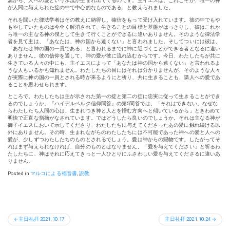
源から、人への愛という水流が生まれ出てくるのです。主イエスは、これこそが、唯一の神
が人間に与えられた掟の中で中心的なものである、と教えられました。
それを聞いた律法学者はその教えに納得し、確信をもって受け入れています。彼の中でもや
もやしていたものは今全く解消されて、生きることの目標と基盤がはっきりし、彼はこれか
ら唯一の主なる神の僕として生きて行くことができるに違いありません。そのような律法学
者を見て主は、「あなたは、神の国から遠くない」と言われました。そしてついには彼は、
「あなたは神の国の一員である」と言われるまでに神に近づくことができる者となるに違い
ありません。彼の信仰を通して、神の愛が彼に流れ込むからです。今日、わたしたちが共に
生きている人々の中にも、主イエスによって「あなたは神の国から遠くない」と言われるよ
うな人もいるかも知れません。わたしたちの目にはそれは分かりませんが、そのような人々
が実際に神の国の一員とされる時が来るようにと祈り、共に生きることも、隣人への愛であ
ることを思わせられます。
ところで、わたしたちは主が示された第一の掟と第二の掟に忠実に従って生きることができ
るのでしょうか。『ハイデルベルク信仰問答』の第5問答では、「それはできない。なぜな
らわたしたち人間の心は、生まれつき神と人とを憎む方向へと傾いているから」ときわめて
明快で正直な指摘がなされています。ではどうしたら良いのでしょうか。それは主なる神が
御子イエスにおいて示してくださり、わたしたちに与えてくださったあの愛に触れ続ける以
外にありません。その時、生まれながらのわたしたちには不可能であった神への愛と人への
愛が、少しずつわたしたちのものとされるでしょう。愛は神からの賜物です。したがってそ
れはまず与えられなければ、自分のものとはなりません。「愛を与えてください」と祈るわ
たしたちに、神はそれに応えてきっと一人ひとりにふさわしい愛を与えてくださるに違いあ
りません。
Posted in
マルコによる福音書
,
説教
投
主日礼拝 2021.10.17
主日礼拝 2021.10.24