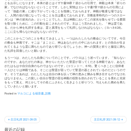
とをお示しになります。本来の姿とはイザヤ書56章７節からの引用で、神殿は本来「祈りの
家」でなければならないということです。しかし実情はエレミヤ書7章11節からの引用によ
って「強盗の巣」に成り下がっていることを指摘しておられます。神殿が敬虔な場ではな
く、人間の欲の場になっていることを主は憂えておられます。宗教改革時代の一つのスロー
ガンは「神の栄光のみ」ということでした。主は神殿においてこの栄光を陰らせている要因
を取り除くために、この行動を起こされたのです。主はこう言われました。「神は霊であ
る。だから神を礼拝する者は、霊と真理をもって礼拝しなければならない」(ヨハネ4:24)。
ここに立ち帰らなければならないのです。
このことから二つのことを考えてみましょう。一つはわたしたちの教会についてです。今日
の教会も神殿です。そこは「まことに、神はあなたがたの中におられます」との告白が生ま
れてくるような霊に満ちたものであり得ているでしょうか。神への賛美と祈りと服従に満ち
た礼拝を回復したいと願います。
もう一つは、わたしたち自身についてのことです。パウロはこう述べています。「知らない
のですか。あなたがたの体は、神からいただいた聖霊が宿ってくださる神殿であり、あなた
がたはもはや自分自身のものではないのです」(コリント一、6:19)。驚くべきことに信仰者
一人ひとりは神殿である、そこには聖霊が宿っていて聖霊の器とされているのだというので
す。そうであれば、わたしたちは自分の体を以って神の恵みと憐みを輝き出すものでなけれ
ばなりません。この貧しい自分が聖霊の宿る神殿の役割を担わされていることを畏れと光栄
をもって覚え、何とかしてその名にふさわしく生きようと祈りつつ、与えられた務めを果た
していきたいと願います。
Posted in
マルコによる福音書
,
説教
投
主日礼拝 2021.09.05
主日礼拝 2021.09.12
稿
最近の記録