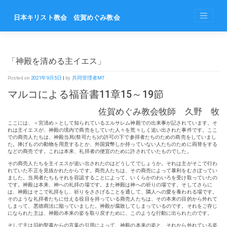
Skip
to
日本キリスト教会 佐賀めぐみ教会
content
「神殿を清める主イエス」
Posted on
2021年9月5日
|
by
共同管理者MT
マルコによる福音書11章15～19節
佐賀めぐみ教会牧師 久野 牧
ここには、＜宮清め＞として知られているエルサレム神殿での出来事が記されています。そ
れは主イエスが、神殿の境内で商売をしていた人々を荒々しく追い出された事件です。ここ
での商売人たちは、神殿当局(祭司たち)の許可の下で参拝者たちのための商売をしていまし
た。捧げものの動物を用意するとか、外国貨幣しか持っていない人たちのために両替をする
などの商売です。これは本来、礼拝者の便宜のために許されていたものでした。
その商売人たちを主イエスが追い出されたのはどうしてでしょうか。それは主がそこで行わ
れていた不正を見抜かれたからです。商売人たちは、その商売によって暴利をむさぼってい
ました。当局者たちもそれを容認することによって、いくらかのわいろを受け取っていたの
です。神殿は本来、神への礼拝の場です。また神殿は神への祈りの場です。そしてさらに
は、神殿はそこで礼拝をし、祈りをささげることを通して、隣人への愛を養われる場です。
そのような礼拝者たちに仕える役目を持っている商売人たちは、その本来の目的から外れて
しまって、悪徳商法に陥っていました。神殿が腐敗してしまっているのです。それをご存じ
になられた主は、神殿の本来の姿を取り戻すために、このような行動に出られたのです。
そして主は旧約聖書からの言葉の引用によって、神殿の本来の姿と、それから外れている姿