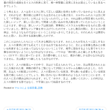
書の預言の成就を主イエスの到来に見て、精一杯聖書に忠実に主をお迎えしていると見るべ
きでしょう。
こう考えると、人々は主イエスに対して正しい認識と信仰とを持っているかのように見えま
す。それがなぜ、数日後には弟子たちは主のもとから逃げ去り、エルサレムの人々は主に対
して「十字架につけろ」と叫ぶようになったのでしょうか。それは彼らが預言者たちが示し
た新しいメシア、新しい王に対して間違った思い込みや先入観を持っていたからということ
によります。彼らは、新しいメシアは政治的、軍事的にイスラエルを輝かせるものと思い描
いていました。勝手なメシア像を作り上げていたのです。しかし数日の間に、主イエスの実
体は、そのようなものではないということがはっきりしてきました。そのため人々は裏切ら
れたと思い、主に対する反旗を翻したのです。
このことはわたしたちにとって大きな教訓となります。わたしたちが主を人々に証しすると
き、人々の要求に何でも応えてくださるお方であるかのように、主による安価な恵みとか救
いを約束することがあってはならないということです。相手に迎合するような形でキリスト
像をゆがめないようにしなければなりません。パウロは「神の慈しみと厳しさを考えなさ
い」(ロマ11：22)と述べています。主の愛や赦しとともに、裁きの厳しさも語らなければな
りません。主は裁きつつ赦したもうお方なのです。
ところで、人々の歓迎ムードの中で、主はどう応えられたでしょうか。主は用意されたとお
りに入城された後、神殿の様子をご覧になって夕刻にエルサレムを離れられました。その
間、主は人々の歓迎ぶりの中に、人々の置かれている状況、即ち救いを必要としている状況
を肌で感じられたことでしょう。飼い主のいない羊の群れのような人々がそこにいます。そ
の人々に主の憐みは向けられます。そして「ホサナ、主よ、お救いください」との叫びは、
人々の期待する形ではなく、十字架において結晶するのです。
Posted in
マルコによる福音書
,
説教
投
主日礼拝 2021.08.22
主日礼拝 2021.08.29