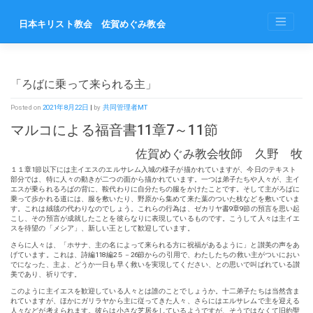
Skip
to
日本キリスト教会 佐賀めぐみ教会
content
「ろばに乗って来られる主」
Posted on
2021年8月22日
|
by
共同管理者MT
マルコによる福音書11章7～11節
佐賀めぐみ教会牧師 久野 牧
１１章1節以下には主イエスのエルサレム入城の様子が描かれていますが、今日のテキスト
部分では、特に人々の動きが二つの面から描かれています。一つは弟子たちや人々が、主イ
エスが乗られるろばの背に、鞍代わりに自分たちの服をかけたことです。そして主がろばに
乗って歩かれる道には、服を敷いたり、野原から集めて来た葉のついた枝などを敷いていま
す。これは絨毯の代わりなのでしょう。これらの行為は、ゼカリヤ書9章9節の預言を思い起
こし、その預言が成就したことを彼らなりに表現しているものです。こうして人々は主イエ
スを待望の「メシア」、新しい王として歓迎しています。
さらに人々は、「ホサナ、主の名によって来られる方に祝福があるように」と讃美の声をあ
げています。これは、詩編118編2５－26節からの引用で、わたしたちの救い主がついにおい
でになった、主よ、どうか一日も早く救いを実現してください、との思いで叫ばれている讃
美であり、祈りです。
このように主イエスを歓迎している人々とは誰のことでしょうか。十二弟子たちは当然含ま
れていますが、ほかにガリラヤから主に従ってきた人々、さらにはエルサレムで主を迎える
人々などが考えられます。彼らは小さな芝居をしているようですが、そうではなくて旧約聖