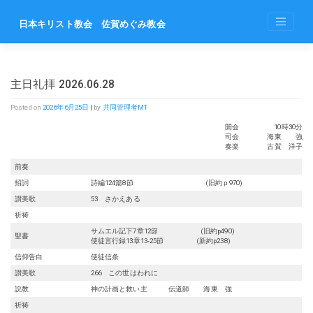
Skip
to
日本キリスト教会 佐賀めぐみ教会
content
主日礼拝 2026.06.28
Posted on
2026年6月25日
|
by
共同管理者MT
開会 10時30分
司会 海東 強
奏楽 古賀 洋子
前奏
招詞
詩編124篇8節 (旧約ｐ970)
讃美歌
53 さかえある
祈祷
サムエル記下7章12節 (旧約p490)
聖書
使徒言行録13章13-25節 (新約p238)
信仰告白
使徒信条
讃美歌
266 この世はわれに
説教
神の計画と救い主 伝道師 海東 強
祈祷