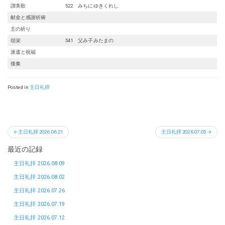
讃美歌
522 みちにゆきくれし
献金と感謝祈祷
主の祈り
頌栄
541 父み子みたまの
派遣と祝福
後奏
Posted in
主日礼拝
投
主日礼拝 2026.06.21
主日礼拝 2026.07.05
稿
最近の記録
ナ
ビ
主日礼拝 2026.08.09
ゲ
主日礼拝 2026.08.02
ー
主日礼拝 2026.07.26
シ
主日礼拝 2026.07.19
ョ
主日礼拝 2026.07.12
ン