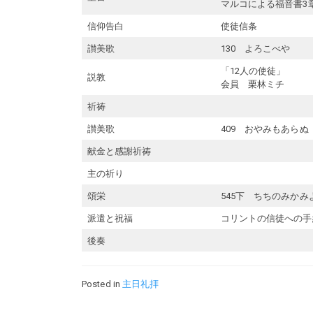
マルコによる福音書3章1
信仰告白
使徒信条
讃美歌
130 よろこべや
「12人の使徒」
説教
会員 栗林ミチ
祈祷
讃美歌
409 おやみもあらぬ
献金と感謝祈祷
主の祈り
頌栄
545下 ちちのみかみ
派遣と祝福
コリントの信徒への手
後奏
Posted in
主日礼拝