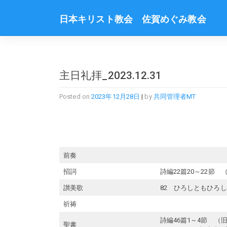
Skip
to
日本キリスト教会 佐賀めぐみ教会
content
主日礼拝_2023.12.31
Posted on
2023年12月28日
|
by
共同管理者MT
前奏
招詞
詩編22篇20～22節 （
讃美歌
82 ひろしともひろし
祈祷
詩編46篇1～4節 （旧約
聖書