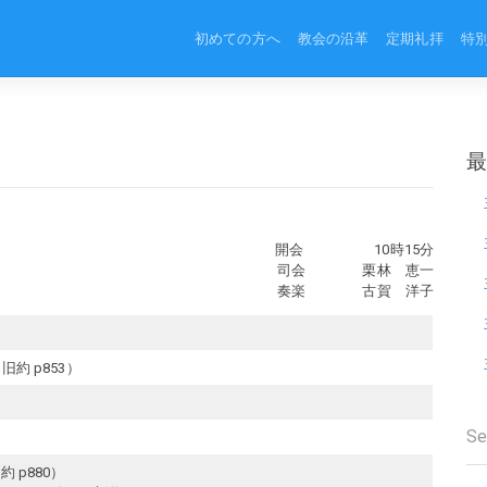
初めての方へ
教会の沿革
定期礼拝
特
開会 10時15分
司会 栗林 恵一
奏楽 古賀 洋子
旧約 p853）
 p880）