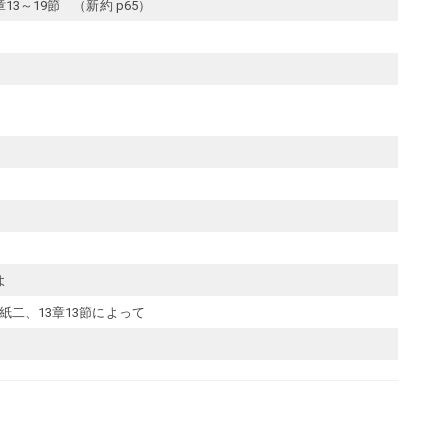
3～19節 （新約 p65）
よ
紙二、13章13節によって