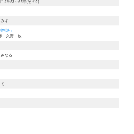
4章53～65節(その2)
しみず
刑判決」
師 久野 牧
きみなる
りて