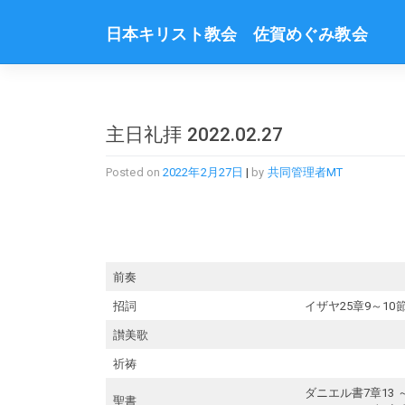
Skip
to
日本キリスト教会 佐賀めぐみ教会
content
主日礼拝 2022.02.27
Posted on
2022年2月27日
|
by
共同管理者MT
前奏
招詞
イザヤ25章9～10節 
讃美歌
祈祷
ダニエル書7章13 ～1
聖書