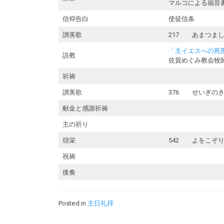
マルコによる福音書1
信仰告白
使徒信条
讃美歌
217 あまつま
「主イエスへの死
説教
佐賀めぐみ教会牧
祈祷
讃美歌
376 せいぎの
献金と感謝祈祷
主の祈り
頌栄
542 よをこぞ
祝祷
後奏
Posted in
主日礼拝