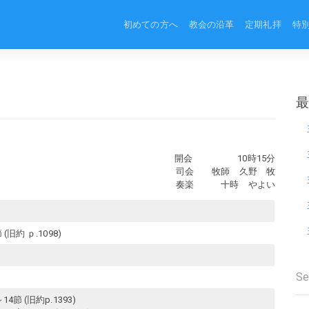
初めての方へ
教会の沿革
定期礼拝
特
開会 10時15分
司会 牧師 久野 牧
奏楽 十時 やよい
(旧約 ｐ.1098)
4節 (旧約p.1393)