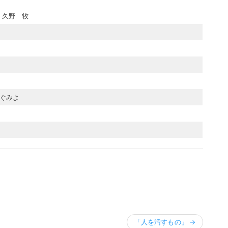
 久野 牧
よ
ぐみよ
「人を汚すもの」