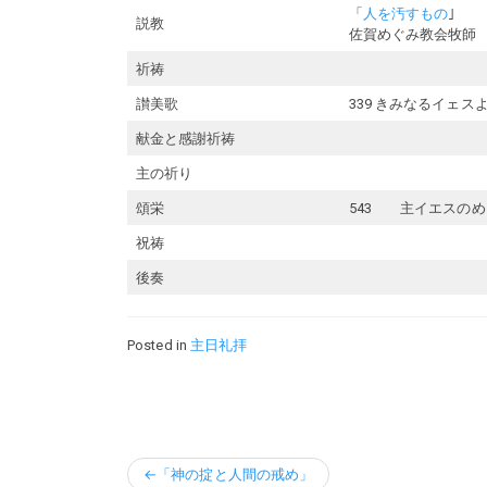
「
人を汚すもの
｣
説教
佐賀めぐみ教会牧師
祈祷
讃美歌
339 きみなるイェス
献金と感謝祈祷
主の祈り
頌栄
543 主イエスのめ
祝祷
後奏
Posted in
主日礼拝
投
「神の掟と人間の戒め」