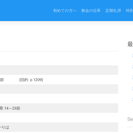
初めての方へ
教会の沿革
定期礼拝
特
0節 (旧約 ｐ1209)
.14～23節
かりは