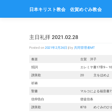
Skip
to
日本キリスト教会 佐賀めぐみ教会
content
主日礼拝 2021.02.28
Posted on
2021年2月26日
|
by
共同管理者MT
奏楽
古賀 洋子
招詞
エレミヤ書17章9～1
讃美歌
20 主をほめよ
祈祷
聖書
マルコによる福音書7章
信仰告白
使徒信条
讃美歌
87Ｂ めぐみのひ