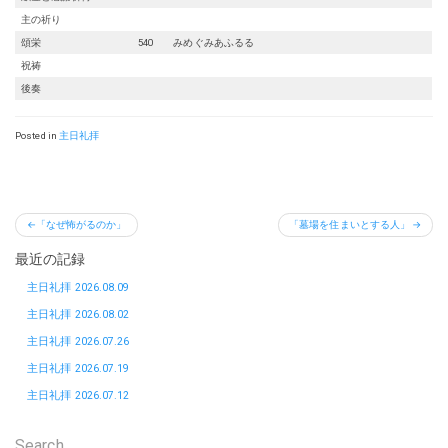
主の祈り
頌栄
540 みめぐみあふるる
祝祷
後奏
Posted in
主日礼拝
投
「なぜ怖がるのか」
「墓場を住まいとする人」
稿
最近の記録
ナ
ビ
主日礼拝 2026.08.09
ゲ
主日礼拝 2026.08.02
ー
主日礼拝 2026.07.26
シ
主日礼拝 2026.07.19
ョ
主日礼拝 2026.07.12
ン