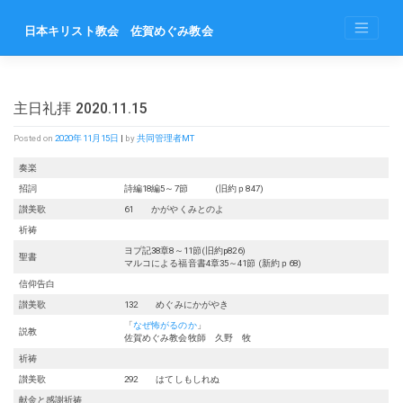
Skip
to
日本キリスト教会 佐賀めぐみ教会
content
主日礼拝 2020.11.15
Posted on
2020年11月15日
|
by
共同管理者MT
奏楽
招詞
詩編18編5～7節 (旧約ｐ847)
讃美歌
61 かがやくみとのよ
祈祷
ヨプ記38章8～11節(旧約p826)
聖書
マルコによる福音書4章35～41節 (新約ｐ68)
信仰告白
讃美歌
132 めぐみにかがやき
「
なぜ怖がるのか
」
説教
佐賀めぐみ教会牧師 久野 牧
祈祷
讃美歌
292 はてしもしれぬ
献金と感謝祈祷